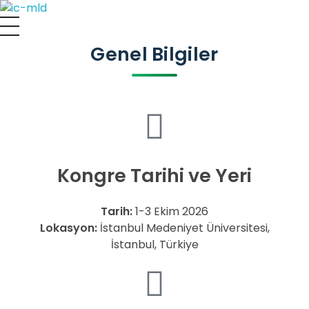
IC-MLD 2026 - 4th International Congress on Math Learning Difficulties
Uluslararası Kongre
Genel Bilgiler
Kongre Tarihi ve Yeri
Tarih:
1-3 Ekim 2026
Lokasyon:
İstanbul Medeniyet Üniversitesi,
İstanbul, Türkiye